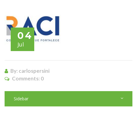
04
Jul
By: carlospersini
Comments:
0
Sidebar