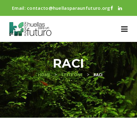
Email:
contacto@huellasparaunfuturo.org
RACI
>
>
HOME
STYLE ONE
RACI