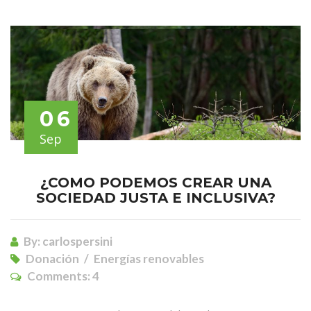
06
Sep
¿COMO PODEMOS CREAR UNA
SOCIEDAD JUSTA E INCLUSIVA?
By:
carlospersini
Donación
Energías renovables
Comments:
4