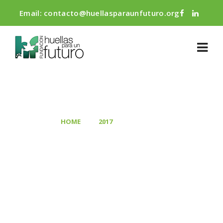
Email:
contacto@huellasparaunfuturo.org
BLOG
>
>
HOME
2017
SEPTEMBER