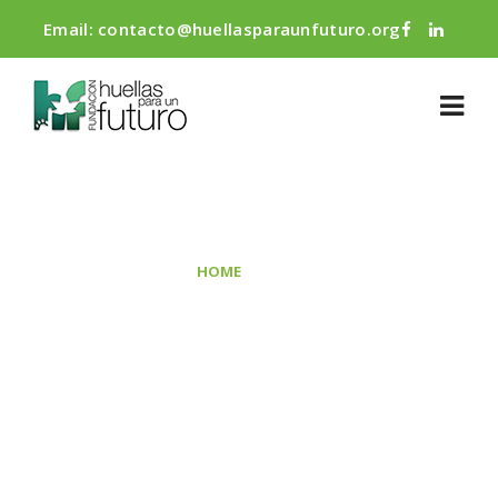
Email:
contacto@huellasparaunfuturo.org
BLOG
>
HOME
2018